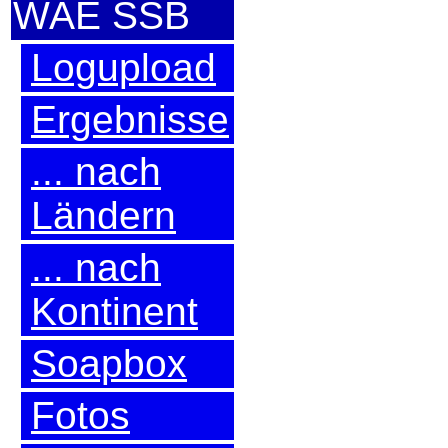
WAE SSB
Logupload
Ergebnisse
... nach
Ländern
... nach
Kontinent
Soapbox
Fotos