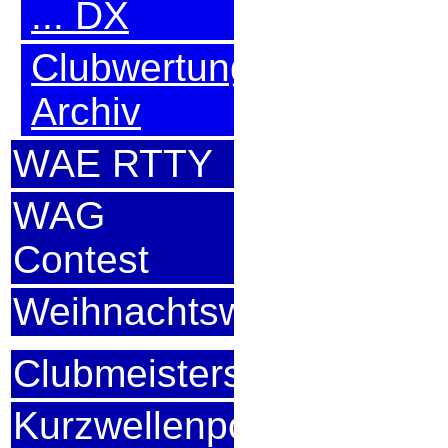
... DX
Clubwertung
Archiv
WAE RTTY
WAG
Contest
Weihnachtswettbewerb
Clubmeisterschaft
Kurzwellenpokal