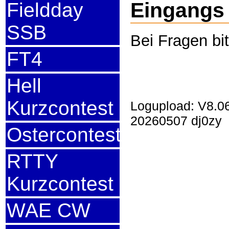
Eingangs a
Fieldday
SSB
Bei Fragen bi
FT4
Hell
Kurzcontest
Logupload: V8.0
20260507 dj0zy
Ostercontest
RTTY
Kurzcontest
WAE CW