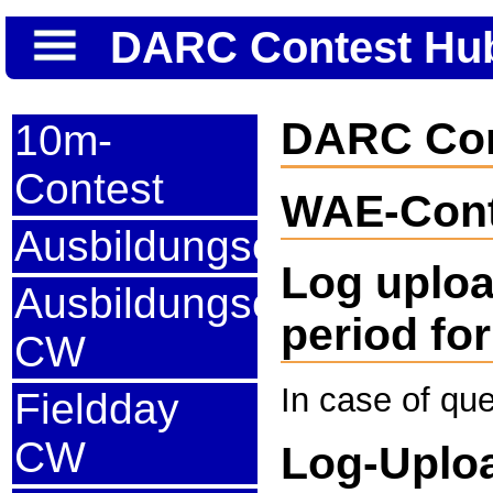
DARC Contest Hub 
DARC Con
10m-
Contest
WAE-Cont
Ausbildungscontest
Log uploa
Ausbildungscontest
period fo
CW
In case of qu
Fieldday
CW
Log-Uploa