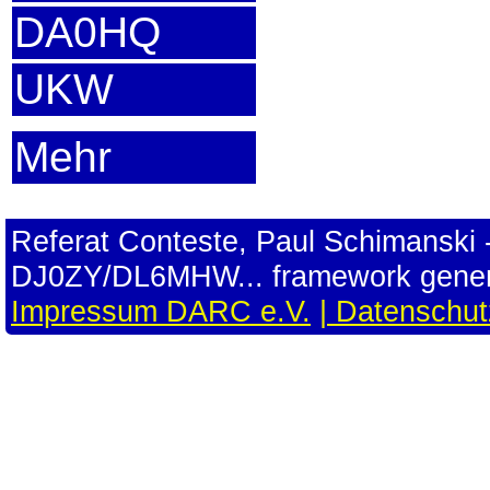
DA0HQ
UKW
Mehr
Referat Conteste, Paul Schimansk
DJ0ZY/DL6MHW... framework gener
Impressum DARC e.V.
| Datenschu