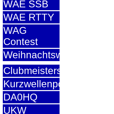
WAE SSB
WAE RTTY
WAG
Contest
Weihnachtswettbewerb
Clubmeisterschaft
Kurzwellenpokal
DA0HQ
UKW